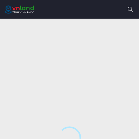
TĨNH VĨNH PHÚC